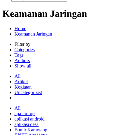
Keamanan Jaringan
Home
Keamanan Jaringan
Filter by
Categories
Tags
Authors
Show all
All
Artikel
Kegiatan
Uncategorized
All
apa itu fup
aplikasi android
aplikasi desa
Banjir Karawang