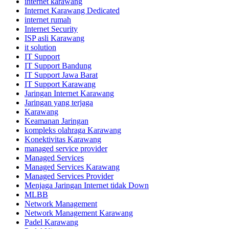
internet karawang
Internet Karawang Dedicated
internet rumah
Internet Security
ISP asli Karawang
it solution
IT Support
IT Support Bandung
IT Support Jawa Barat
IT Support Karawang
Jaringan Internet Karawang
Jaringan yang terjaga
Karawang
Keamanan Jaringan
kompleks olahraga Karawang
Konektivitas Karawang
managed service provider
Managed Services
Managed Services Karawang
Managed Services Provider
Menjaga Jaringan Internet tidak Down
MLBB
Network Management
Network Management Karawang
Padel Karawang