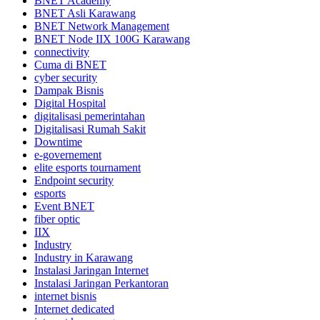
BNET Academy
BNET Asli Karawang
BNET Network Management
BNET Node IIX 100G Karawang
connectivity
Cuma di BNET
cyber security
Dampak Bisnis
Digital Hospital
digitalisasi pemerintahan
Digitalisasi Rumah Sakit
Downtime
e-governement
elite esports tournament
Endpoint security
esports
Event BNET
fiber optic
IIX
Industry
Industry in Karawang
Instalasi Jaringan Internet
Instalasi Jaringan Perkantoran
internet bisnis
Internet dedicated