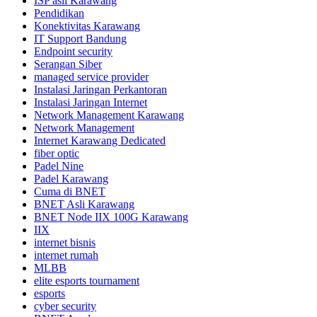
ISP asli Karawang
Pendidikan
Konektivitas Karawang
IT Support Bandung
Endpoint security
Serangan Siber
managed service provider
Instalasi Jaringan Perkantoran
Instalasi Jaringan Internet
Network Management Karawang
Network Management
Internet Karawang Dedicated
fiber optic
Padel Nine
Padel Karawang
Cuma di BNET
BNET Asli Karawang
BNET Node IIX 100G Karawang
IIX
internet bisnis
internet rumah
MLBB
elite esports tournament
esports
cyber security