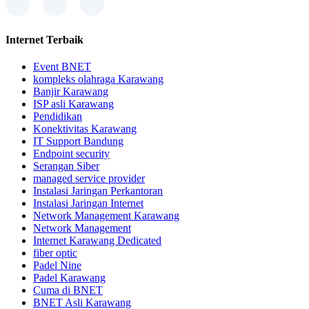
Internet Terbaik
Event BNET
kompleks olahraga Karawang
Banjir Karawang
ISP asli Karawang
Pendidikan
Konektivitas Karawang
IT Support Bandung
Endpoint security
Serangan Siber
managed service provider
Instalasi Jaringan Perkantoran
Instalasi Jaringan Internet
Network Management Karawang
Network Management
Internet Karawang Dedicated
fiber optic
Padel Nine
Padel Karawang
Cuma di BNET
BNET Asli Karawang