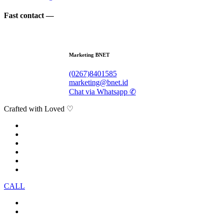
Fast contact —
Marketing BNET
(0267)8401585
marketing@bnet.id
Chat via Whatsapp ✆
Crafted with Loved ♡
CALL