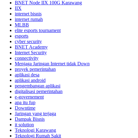
BNET Node IIX 100G Karawang
IIX
internet bisnis
internet rumah
MLBB
elite esports tournament
esports
cyber security
BNET Academy
Internet Security
connectivity
Menjaga Jaringan Internet tidak Down
proyek pemerintahan
aplikasi desa
aplikasi android
pengembangan aplikasi
digitalisasi pemerintahan
e-governement
apa itu fup
Downtime
Jaringan yang terjaga
Dampak Bisnis
it solution
Teknologi Karawang
Teknologi Rumah Sakit