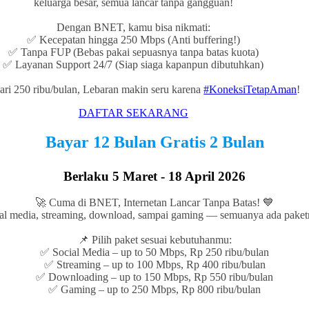
keluarga besar, semua lancar tanpa gangguan!
Dengan BNET, kamu bisa nikmati:
✅ Kecepatan hingga 250 Mbps (Anti buffering!)
✅ Tanpa FUP (Bebas pakai sepuasnya tanpa batas kuota)
✅ Layanan Support 24/7 (Siap siaga kapanpun dibutuhkan)
ari 250 ribu/bulan, Lebaran makin seru karena
#KoneksiTetapAman
!
DAFTAR SEKARANG
Bayar 12 Bulan Gratis 2 Bulan
Berlaku 5 Maret - 18 April 2026
🚀 Cuma di BNET, Internetan Lancar Tanpa Batas! 💙
al media, streaming, download, sampai gaming — semuanya ada pake
📌 Pilih paket sesuai kebutuhanmu:
✅ Social Media – up to 50 Mbps, Rp 250 ribu/bulan
✅ Streaming – up to 100 Mbps, Rp 400 ribu/bulan
✅ Downloading – up to 150 Mbps, Rp 550 ribu/bulan
✅ Gaming – up to 250 Mbps, Rp 800 ribu/bulan