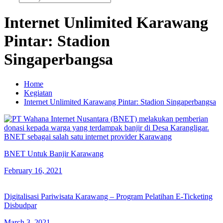
Internet Unlimited Karawang
Pintar: Stadion
Singaperbangsa
Home
Kegiatan
Internet Unlimited Karawang Pintar: Stadion Singaperbangsa
BNET Untuk Banjir Karawang
February 16, 2021
Digitalisasi Pariwisata Karawang – Program Pelatihan E-Ticketing
Disbudpar
March 3, 2021