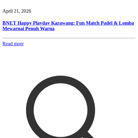
April 21, 2026
BNET Happy Playday Karawang: Fun Match Padel & Lomba
Mewarnai Penuh Warna
Read more