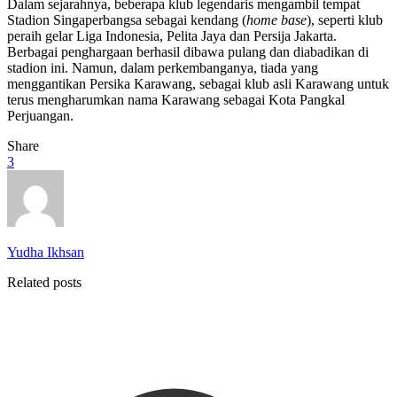
Dalam sejarahnya, beberapa klub legendaris mengambil tempat
Stadion Singaperbangsa sebagai kendang (
home base
), seperti klub
peraih gelar Liga Indonesia, Pelita Jaya dan Persija Jakarta.
Berbagai penghargaan berhasil dibawa pulang dan diabadikan di
stadion ini. Namun, dalam perkembanganya, tiada yang
menggantikan Persika Karawang, sebagai klub asli Karawang untuk
terus mengharumkan nama Karawang sebagai Kota Pangkal
Perjuangan.
Share
3
Yudha Ikhsan
Related posts