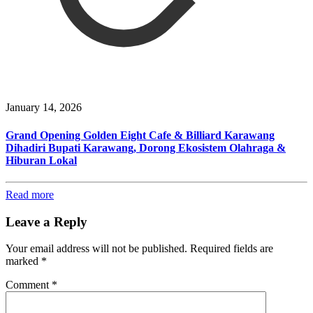
January 14, 2026
Grand Opening Golden Eight Cafe & Billiard Karawang
Dihadiri Bupati Karawang, Dorong Ekosistem Olahraga &
Hiburan Lokal
Read more
Leave a Reply
Your email address will not be published.
Required fields are
marked
*
Comment
*