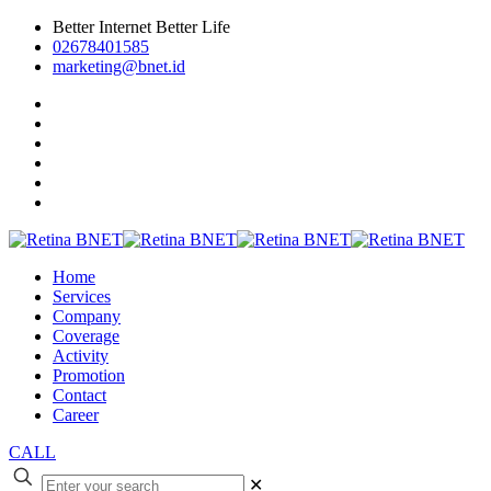
Better Internet Better Life
02678401585
marketing@bnet.id
Home
Services
Company
Coverage
Activity
Promotion
Contact
Career
CALL
✕