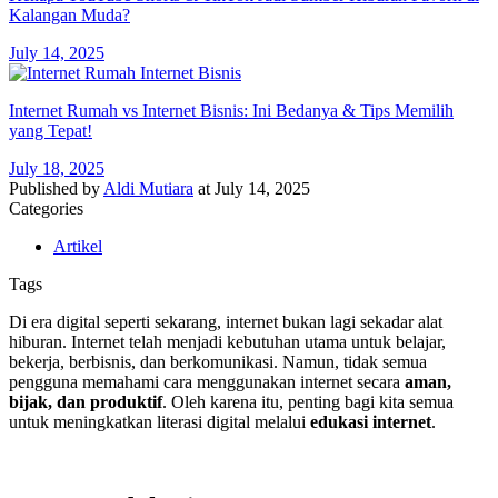
Kalangan Muda?
July 14, 2025
Internet Rumah vs Internet Bisnis: Ini Bedanya & Tips Memilih
yang Tepat!
July 18, 2025
Published by
Aldi Mutiara
at
July 14, 2025
Categories
Artikel
Tags
Di era digital seperti sekarang, internet bukan lagi sekadar alat
hiburan. Internet telah menjadi kebutuhan utama untuk belajar,
bekerja, berbisnis, dan berkomunikasi. Namun, tidak semua
pengguna memahami cara menggunakan internet secara
aman,
bijak, dan produktif
. Oleh karena itu, penting bagi kita semua
untuk meningkatkan literasi digital melalui
edukasi internet
.