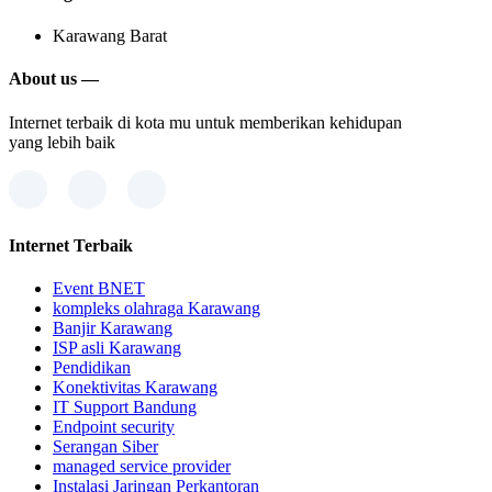
Karawang Barat
About us —
Internet terbaik di kota mu untuk memberikan kehidupan
yang lebih baik
Internet Terbaik
Event BNET
kompleks olahraga Karawang
Banjir Karawang
ISP asli Karawang
Pendidikan
Konektivitas Karawang
IT Support Bandung
Endpoint security
Serangan Siber
managed service provider
Instalasi Jaringan Perkantoran