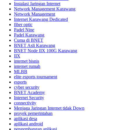
Instalasi Jaringan Internet
Network Management Karawang
Network Management
Internet Karawang Dedicated
fiber optic
Padel Nine
Padel Karawang
Cuma di BNET
BNET Asli Karawang
BNET Node IIX 100G Karawang
IIX
internet bisnis
internet rumah
MLBB
elite esports tournament
esports
cyber security
BNET Academy
Internet Security
connectivity
Menjaga Jaringan Internet tidak Down
proyek pemerintahan
aplikasi desa
aplikasi android
pengembangan aplikasi